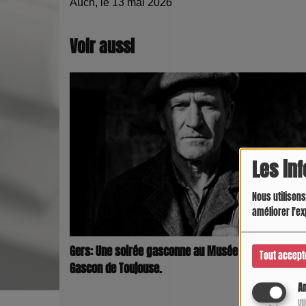
Auch, le 13 mai 2026
Voir aussi
Les in
Nous utilisons
améliorer l'ex
Gers: Une soirée gasconne au Musée du Paysan
Tout accept
Gascon de Toujouse.
An
Ut