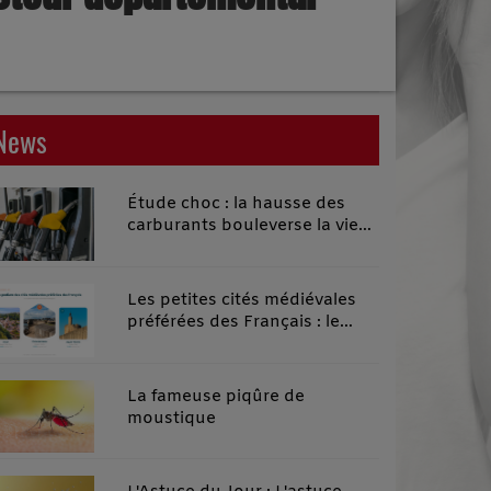
News
Étude choc : la hausse des
carburants bouleverse la vie
quotidienne des habitants des
territoires ruraux
Les petites cités médiévales
préférées des Français : le
classement 2026 qui remonte
le temps
La fameuse piqûre de
moustique