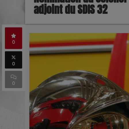
adjoint du SDIS 32
0
0
0