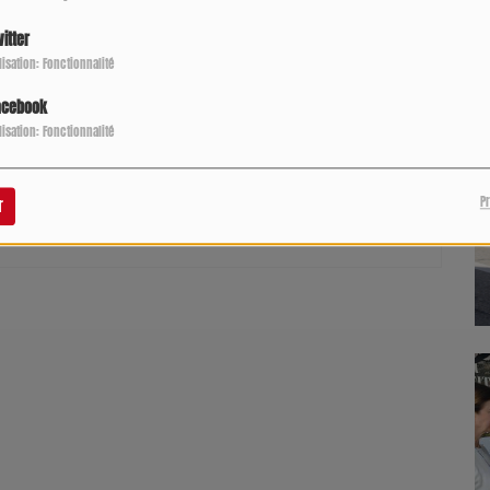
P
itter
ilisation: Fonctionnalité
acebook
ilisation: Fonctionnalité
pour commenter cet article
 CONNECTER
P
r