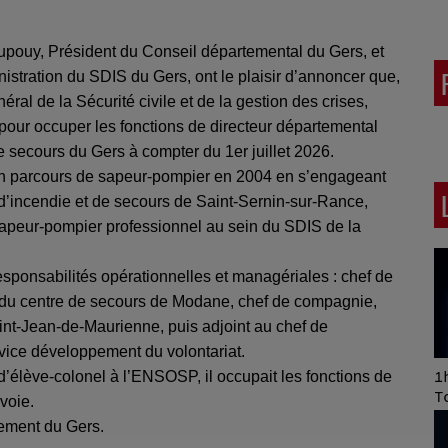
Dupouy, Président du Conseil départemental du Gers, et
stration du SDIS du Gers, ont le plaisir d’annoncer que,
éral de la Sécurité civile et de la gestion des crises,
 pour occuper les fonctions de directeur départemental
e secours du Gers à compter du 1er juillet 2026.
on parcours de sapeur-pompier en 2004 en s’engageant
 d’incendie et de secours de Saint-Sernin-sur-Rance,
 sapeur-pompier professionnel au sein du SDIS de la
esponsabilités opérationnelles et managériales : chef de
ef du centre de secours de Modane, chef de compagnie,
nt-Jean-de-Maurienne, puis adjoint au chef de
rvice développement du volontariat.
d’élève-colonel à l’ENSOSP, il occupait les fonctions de
Art of Mixing Series
1h
Proposée par Jean
T
voie.
Anza
tement du Gers.