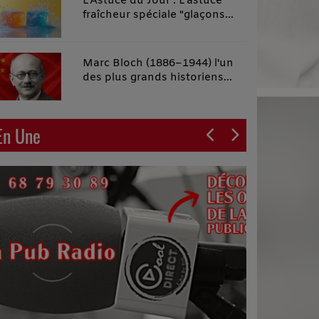
L'Astuce du Jour : L'astuce
fraîcheur spéciale "glaçons
malins"
Marc Bloch (1886–1944) l'un
des plus grands historiens
français du XXe siècle
En Une