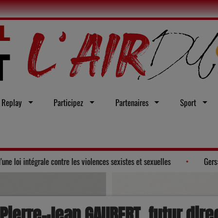
Replay
Participez
Partenaires
Sport
Gers adopte un vœu en faveur d'une loi intégrale contre les violences sexi
Pierre-Jean GAUBERT, futur dir