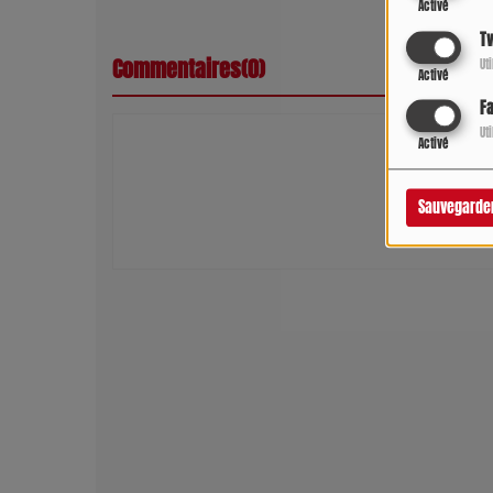
Activé
Tw
Commentaires(0)
Ut
Activé
F
Ut
Activé
Connectez-vous 
SE
Sauvegarde