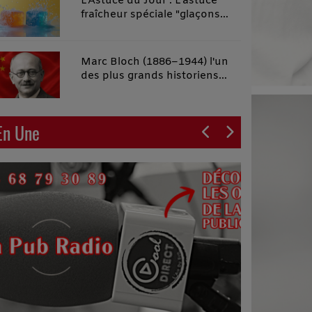
L'Astuce du Jour : L'astuce
fraîcheur spéciale "glaçons
malins"
Marc Bloch (1886–1944) l'un
des plus grands historiens
français du XXe siècle
En Une