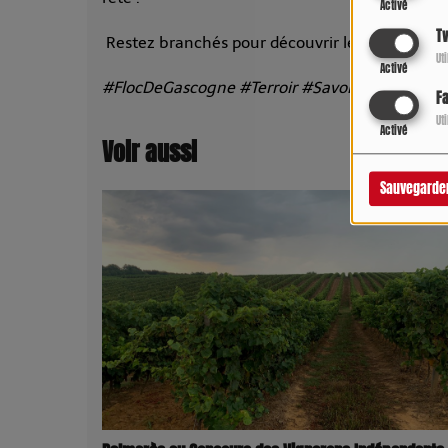
Activé
Tw
Restez branchés pour découvrir les futurs méda
Ut
Activé
#FlocDeGascogne #Terroir #SavoirFaire #Ga
F
Ut
Activé
Voir aussi
Sauvegarde