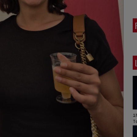
Art of Mixing Series
1h
Proposée par Jean
T
Anza