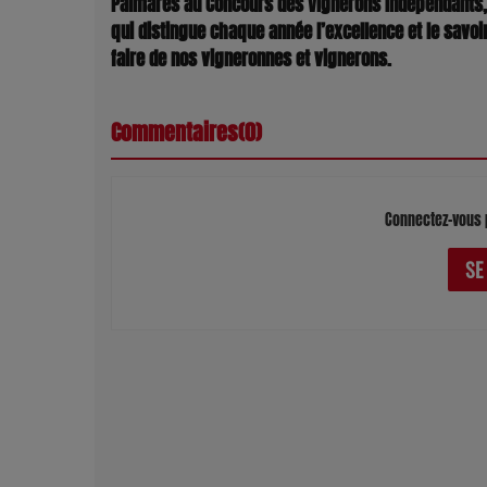
Palmarès au Concours des Vignerons Indépendants,
qui distingue chaque année l’excellence et le savoi
faire de nos vigneronnes et vignerons.
Commentaires(0)
Connectez-vous 
SE