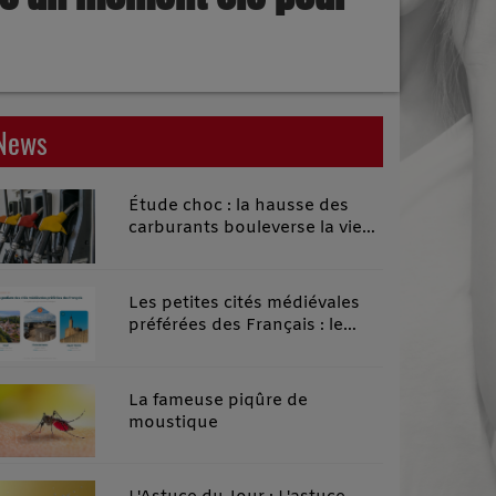
News
Étude choc : la hausse des
carburants bouleverse la vie
quotidienne des habitants des
territoires ruraux
Les petites cités médiévales
préférées des Français : le
classement 2026 qui remonte
le temps
La fameuse piqûre de
moustique