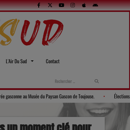
L'Air Du Sud
Contact
et sexuelles
Gers: Une soirée gasconne au Musée du Paysan Gas
rs un moment clé pour