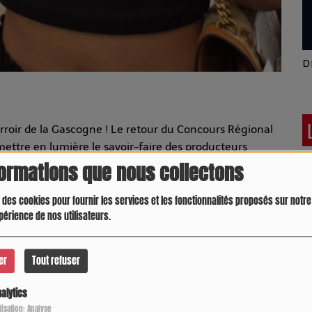
Latino América
D
rroir de la Gascogne ! Le retour du Concours Régional
mettre en lumière le savoir-faire des producteurs
mie du Sud-Ouest, qu'il soit blanc ou rosé.
formations que nous collectons
e retour !
 des cookies pour fournir les services et les fonctionnalités proposés sur notre 
périence de nos utilisateurs.
 distinguer les meilleurs nectars de l'appellation. Entre
locaux sont à l'honneur pour ce grand rendez-vous de la
er
Tout refuser
osé aux arômes de fruits rouges pour vos apéritifs de
alytics
Crespo Christine
J
ilisation: Analyse