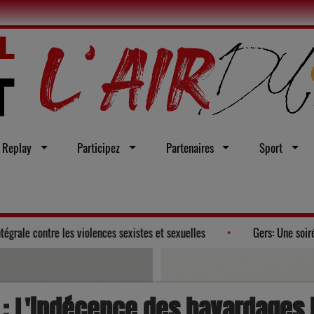
Replay
Participez
Partenaires
Sport
 vœu en faveur d'une loi intégrale contre les violences sexistes et sexuel
 : L'indécence des bavardages l