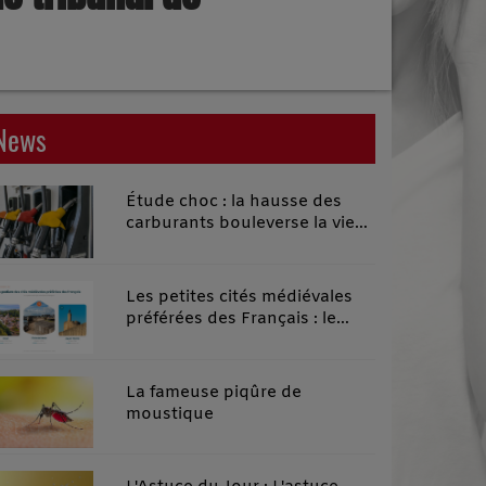
News
Étude choc : la hausse des
carburants bouleverse la vie
quotidienne des habitants des
territoires ruraux
Les petites cités médiévales
préférées des Français : le
classement 2026 qui remonte
le temps
La fameuse piqûre de
moustique