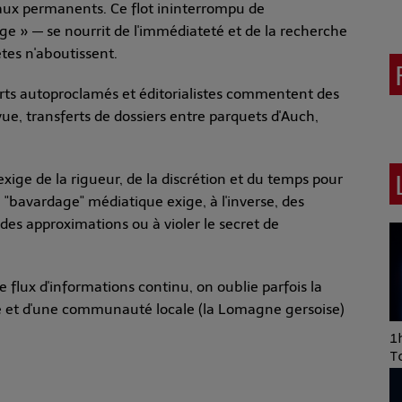
aux permanents. Ce flot ininterrompu de
e » — se nourrit de l'immédiateté et de la recherche
tes n'aboutissent.
erts autoproclamés et éditorialistes commentent des
e, transferts de dossiers entre parquets d'Auch,
exige de la rigueur, de la discrétion et du temps pour
e "bavardage" médiatique exige, à l'inverse, des
des approximations ou à violer le secret de
e flux d'informations continu, on oublie parfois la
sée et d'une communauté locale (la Lomagne gersoise)
Art of Mixing Series
1h
Proposée par Jean
T
Anza