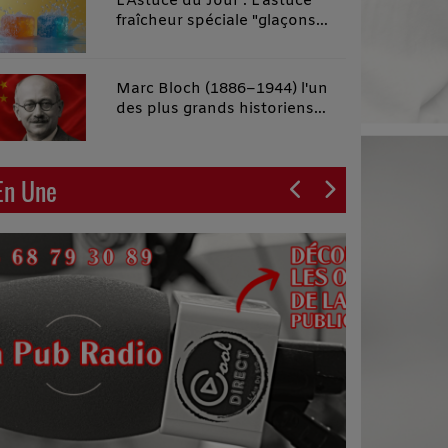
L'Astuce du Jour : L'astuce
fraîcheur spéciale "glaçons
malins"
Marc Bloch (1886–1944) l'un
des plus grands historiens
français du XXe siècle
En Une