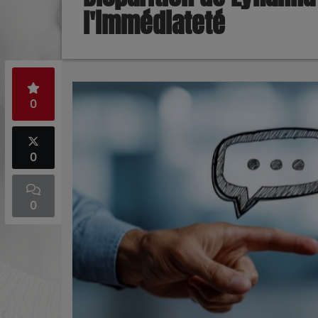
l'immédiateté
0
0
0