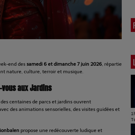
week-end des
samedi 6 et dimanche 7 juin 2026
, répartie
nt nature, culture, terroir et musique.
-vous aux Jardins
 des centaines de parcs et jardins ouvrent
ec des animations sensorielles, des visites guidées et
Art of Mixing Series
1h
Proposée par Jean
T
Anza
Monbalen
propose une redécouverte ludique et