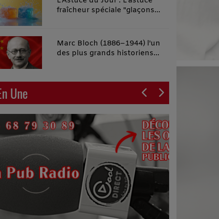
L'Astuce du Jour : L'astuce
fraîcheur spéciale "glaçons
malins"
Marc Bloch (1886–1944) l'un
des plus grands historiens
français du XXe siècle
En Une