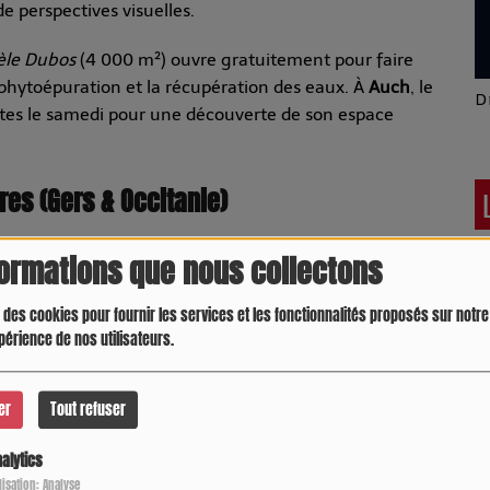
de perspectives visuelles.
èle Dubos
(4 000 m²) ouvre gratuitement pour faire
phytoépuration et la récupération des eaux. À
Auch
, le
Latino América
D
tes le samedi pour une découverte de son espace
es (Gers & Occitanie)
ec l'opération régionale
Fermes en Fête
et plusieurs
formations que nous collectons
 des cookies pour fournir les services et les fonctionnalités proposés sur notre 
 chez Ecocert. Un grand marché bio, des conférences,
périence de nos utilisateurs.
spaces de restauration dans une ambiance très
er
Tout refuser
La
Chocolaterie Éthiquable
ouvre ses portes tout le
du cacao, de la coopérative jusqu'à la tablette, avec
alytics
Crespo Christine
J
ilisation: Analyse