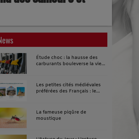
News
Étude choc : la hausse des
carburants bouleverse la vie
quotidienne des habitants des
territoires ruraux
Les petites cités médiévales
préférées des Français : le
classement 2026 qui remonte
le temps
La fameuse piqûre de
moustique