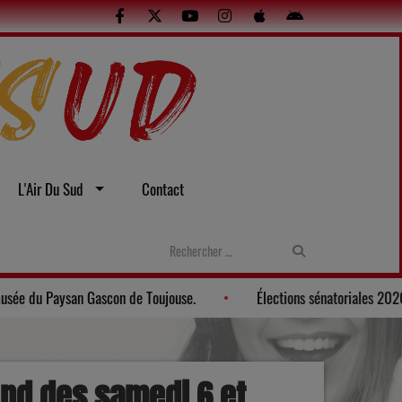
L'Air Du Sud
Contact
Gers: Une soirée gasconne au Musée du Paysan Gascon de Toujouse
end des samedi 6 et