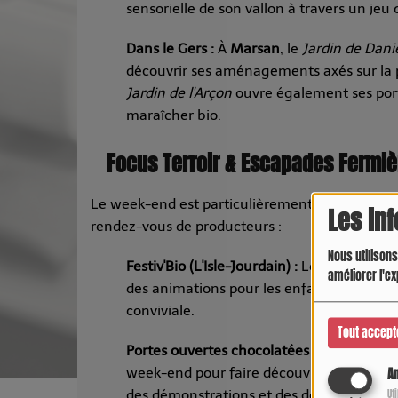
sensorielle de son vallon à travers un jeu 
Dans le Gers :
À
Marsan
, le
Jardin de Dani
découvrir ses aménagements axés sur la 
Jardin de l'Arçon
ouvre également ses por
maraîcher bio.
Focus Terroir & Escapades Fermièr
Le week-end est particulièrement gourmand av
Les in
rendez-vous de producteurs :
Nous utilisons
Festiv'Bio (L'Isle-Jourdain) :
Les 6 et 7 juin
améliorer l'ex
des animations pour les enfants et des e
conviviale.
Tout accept
Portes ouvertes chocolatées (Fleurance) :
week-end pour faire découvrir le parcours 
An
des démonstrations et des dégustations.
Ut