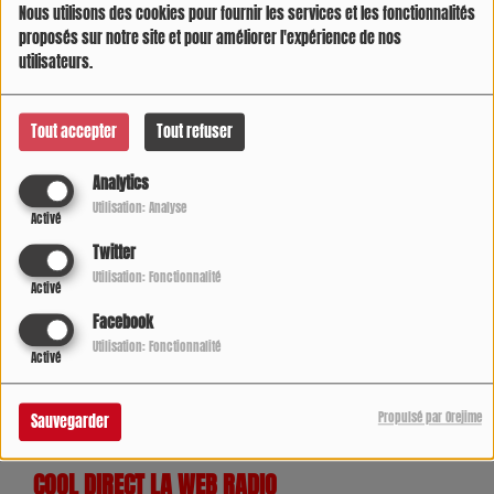
Nous utilisons des cookies pour fournir les services et les fonctionnalités
proposés sur notre site et pour améliorer l'expérience de nos
MENTIONS LÉGALES
utilisateurs.
Tout accepter
Tout refuser
PODCAST HISTOIRE D'UN JOUR
Analytics
Utilisation: Analyse
JEUX OLYMPIQUES DE PARIS 2024
Activé
Twitter
Utilisation: Fonctionnalité
Activé
JEU CONCOURS ET RÉGLEMENT
Facebook
Utilisation: Fonctionnalité
Activé
COOL DIRECT L'AIR DU TEMPS
Propulsé par Orejime
Sauvegarder
COOL DIRECT LA WEB RADIO