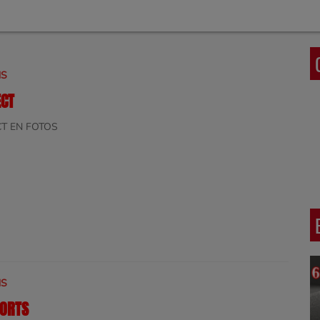
NS
ECT
T EN FOTOS
NS
PORTS