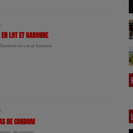
S
 EN LOT ET GARONNE
 Tourisme en Lot et Garonne
S
AS DE CONDOM
 Bandas de condom