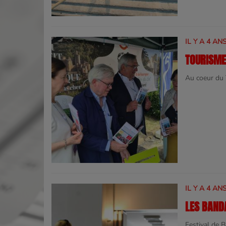
IL Y A 4 AN
TOURISME
Au coeur du
IL Y A 4 AN
LES BAND
Festival de