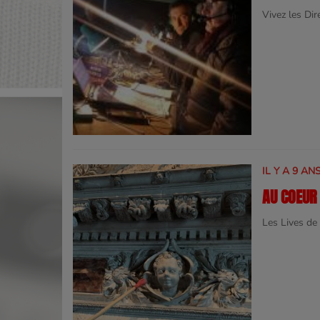
Vivez les Di
IL Y A 9 AN
AU COEUR 
Les Lives d