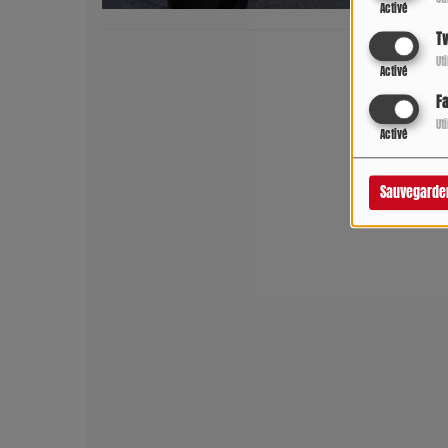
Activé
Tw
Ut
Activé
F
Ut
Activé
Sauvegarde