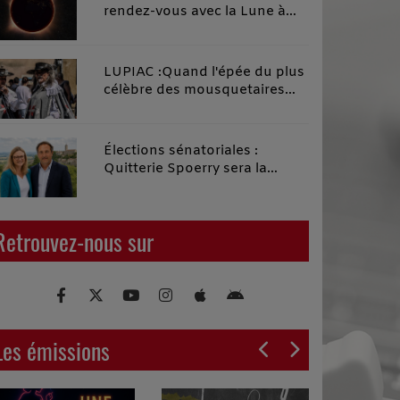
un esprit de rassemblement
rendez-vous avec la Lune à
de la gauche gersoise
Fleurance
LUPIAC :Quand l'épée du plus
célèbre des mousquetaires
croise la plume du plus grand
des fabulistes, l'Histoire fait
d'incroyables étincelles !
Élections sénatoriales :
Quitterie Spoerry sera la
suppléante de Michel Gabas
Retrouvez-nous sur
Les émissions