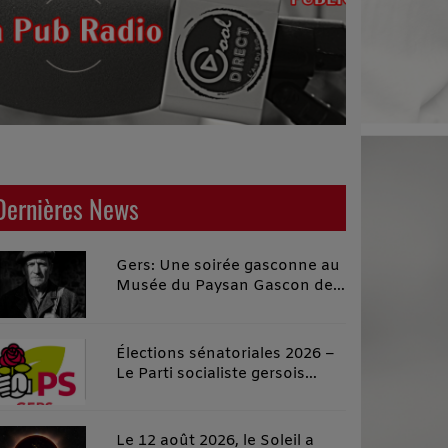
Dernières News
Gers: Une soirée gasconne au
Musée du Paysan Gascon de
Toujouse.
Élections sénatoriales 2026 –
Le Parti socialiste gersois
investit officiellement Carole
Rolando et apporte son
soutien à Céline Salles, dans
Le 12 août 2026, le Soleil a