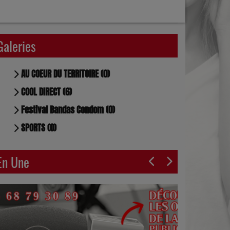
Galeries
AU COEUR DU TERRITOIRE (0)
COOL DIRECT (6)
Festival Bandas Condom (0)
SPORTS (0)
En Une