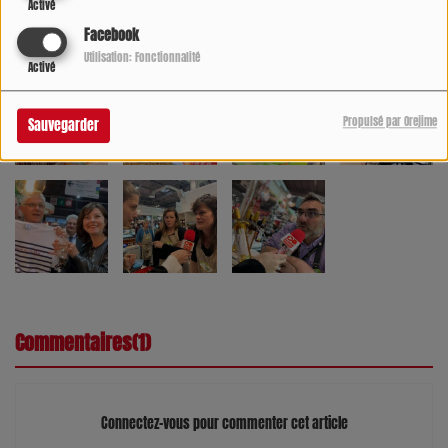
Activé
Facebook
Utilisation: Fonctionnalité
Activé
Propulsé par Orejime
Sauvegarder
Commentaires(1)
Connectez-vous pour commenter cet article