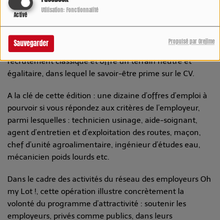
frustrations.
Utilisation: Fonctionnalité
Activé
Accessible à tous, l’escape game constitue un excellent
brise-glace et crée un cadre propice aux rencontres
Propulsé par Orejime
Sauvegarder
entre recruteurs et candidats. Il bouscule les codes du
recrutement classique et offre un terrain neutre et
égalitaire, dans lequel le savoir-être prime sur le CV.
A la clé de cette édition : une dizaine d’offres d’emploi à
pourvoir si vous répondez aux critères de l’employeur,
parmi lesquelles : technicien usinage, aide-soignant,
agent d’entretien et d’exploitation des routes, maçon,
chef d’unité agroalimentaire, ingénieur d’études eau,
mécanicien poids lourds etc.
Dans le cadre des activités du réseau des employeurs Oh
my Lot !, cette opération illustre concrètement la
volonté du programme d’attractivité : soutenir les
employeurs, privés comme publics, dans leurs