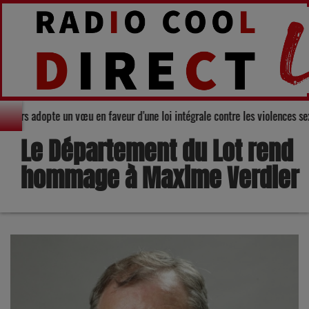
al du Gers adopte un vœu en faveur d'une loi intégrale contre les violences
Le Département du Lot rend
hommage à Maxime Verdier