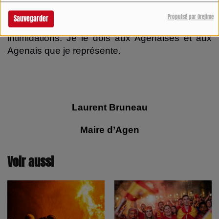
Propulsé par Orejime
Sauvegarder
A titre personnel, jamais je ne céderai aux
intimidations. Je le dois aux Agenaises et aux
Agenais que je représente.
Laurent Bruneau
Maire d’Agen
Voir aussi