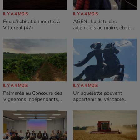
IL Y A 4 MOIS
IL Y A 4 MOIS
Feu d'habitation mortel à
AGEN : La liste des
Villeréal (47)
adjoint.e.s au maire, élu.e.s
ce jour, et leurs
délégations.
IL Y A 4 MOIS
IL Y A 4 MOIS
Palmarès au Concours des
Un squelette pouvant
Vignerons Indépendants,
appartenir au véritable
qui distingue chaque année
d'Artagnan, Charles de Batz
l’excellence et le savoir-
de Castelmore ?
faire de nos vigneronnes et
vignerons.