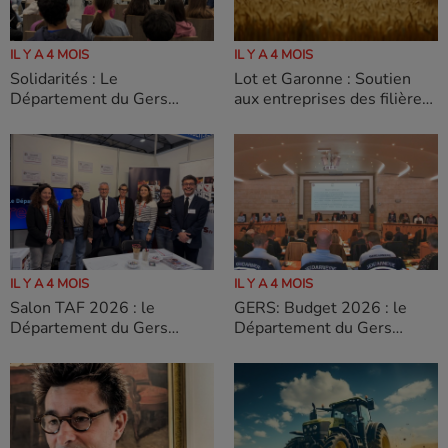
IL Y A 4 MOIS
IL Y A 4 MOIS
Solidarités : Le
Lot et Garonne : Soutien
Département du Gers
aux entreprises des filières
mobilisé pour valoriser les
du transport, de la pêche et
métiers du “care” auprès
de l’agriculture
des jeunes
IL Y A 4 MOIS
IL Y A 4 MOIS
Salon TAF 2026 : le
GERS: Budget 2026 : le
Département du Gers
Département du Gers
mobilisé pour l’emploi et
confirme son soutien à la
l’insertion
culture et au tourisme