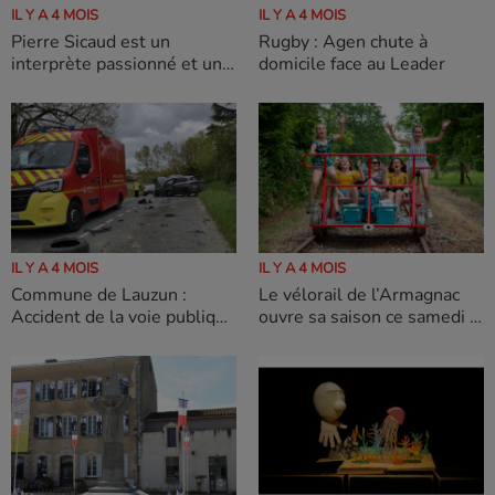
IL Y A 4 MOIS
IL Y A 4 MOIS
Pierre Sicaud est un
Rugby : Agen chute à
interprète passionné et un
domicile face au Leader
grand admirateur de
Charles Aznavour
IL Y A 4 MOIS
IL Y A 4 MOIS
Commune de Lauzun :
Le vélorail de l’Armagnac
Accident de la voie publique
ouvre sa saison ce samedi 4
impliquant deux véhicules
avril
légers