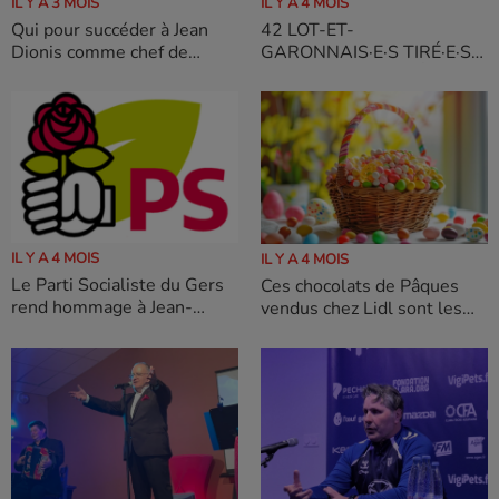
IL Y A 3 MOIS
IL Y A 4 MOIS
Qui pour succéder à Jean
42 LOT-ET-
Dionis comme chef de
GARONNAIS·E·S TIRÉ·E·S
l'Agglo
AU SORT : ET SI C’ÉTAIT
VOUS ?
IL Y A 4 MOIS
IL Y A 4 MOIS
Le Parti Socialiste du Gers
Ces chocolats de Pâques
rend hommage à Jean-
vendus chez Lidl sont les
Jacques Lassave, ancien
meilleurs selon l'UFC-Que
maire de Lombez
choisir