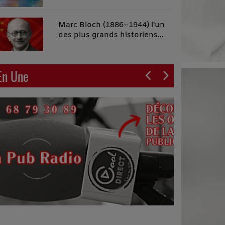
malins"
Marc Bloch (1886–1944) l'un
des plus grands historiens
français du XXe siècle
En Une