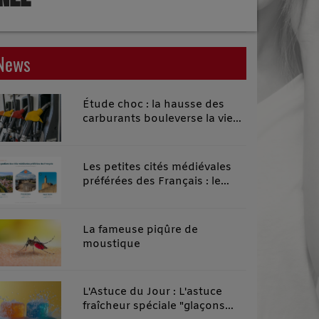
News
Étude choc : la hausse des
carburants bouleverse la vie
quotidienne des habitants des
territoires ruraux
Les petites cités médiévales
préférées des Français : le
classement 2026 qui remonte
le temps
La fameuse piqûre de
moustique
L'Astuce du Jour : L'astuce
fraîcheur spéciale "glaçons