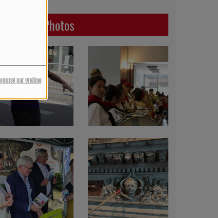
Dernières Photos
ropulsé par Orejime