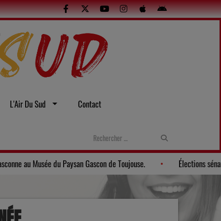
L'Air Du Sud
Contact
lles
Gers: Une soirée gasconne au Musée du Paysan Gascon de T
NÉE