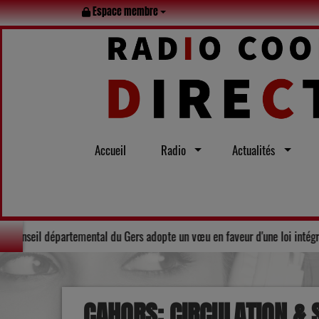
Espace membre
Accueil
Radio
Actualités
 tout l’été
Solidarité : Le Conseil départemental du Gers adopte u
CAHORS: CIRCULATION & 