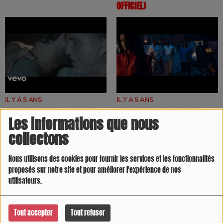
OFFICIEL)
IL Y A 5 ANS
IL Y A 5 ANS
CYRIL MOKAIESH - LA LOI DU
GIMS X DADJU X SLIMANE -
Les informations que nous
MARCHÉ (CLIP OFFICIEL)
BELLE (CLIP OFFICIEL)
collectons
Nous utilisons des cookies pour fournir les services et les fonctionnalités
proposés sur notre site et pour améliorer l'expérience de nos
utilisateurs.
Tout accepter
Tout refuser
IL Y A 5 ANS
IL Y A 6 ANS