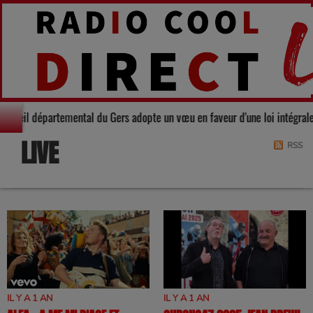
darité : Le Conseil départemental du Gers adopte un vœu en faveur d'une loi
LIVE
RSS
IL Y A 1 AN
IL Y A 1 AN