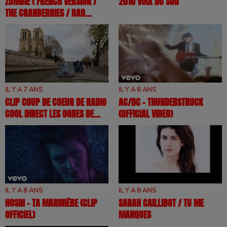
ZOMBIE ( FRENCH VERSION )
2010 VOIX DU SUD
THE CRANBERRIES / BAD
WOLVES ( SARA'H COVER )
IL Y A 7 ANS
IL Y A 8 ANS
CLIP COUP DE COEUR DE RADIO
AC/DC - THUNDERSTRUCK
COOL DIRECT LES OGRES DE
(OFFICIAL VIDEO)
BARBACK - "P'TIT COEUR"
IL Y A 8 ANS
IL Y A 8 ANS
HOSHI - TA MARINIÈRE (CLIP
SARAH CAILLIBOT / TU ME
OFFICIEL)
MANQUES