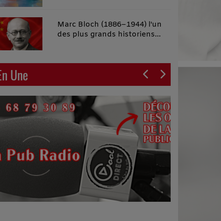
malins"
Marc Bloch (1886–1944) l'un
des plus grands historiens
français du XXe siècle
En Une