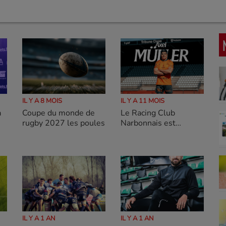
IL Y A 8 MOIS
IL Y A 11 MOIS
à
Coupe du monde de
Le Racing Club
rugby 2027 les poules
Narbonnais est
heureux d’annoncer
l’arrivée d’Axel Müller,
ailier international
argentin
IL Y A 1 AN
IL Y A 1 AN