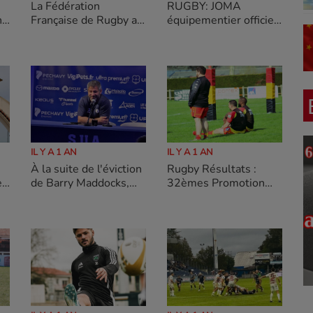
RUGBY: JOMA
La Fédération
nt
équipementier officiel
Française de Rugby a
de l’USM Sapiac
dévoilé ce jeudi les
deux poules de la
saison 2025/2026 de
Nationale 2
IL Y A 1 AN
IL Y A 1 AN
À la suite de l'éviction
Rugby Résultats :
e
de Barry Maddocks,
32èmes Promotion
qui était en charge de
Régionale 2 ça passe
l'attaque et des trois-
pour Eauze
quarts au SU Agen