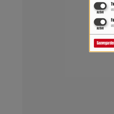
Tw
Ut
Activé
F
Ut
Activé
Sauvegarde