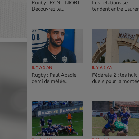
Les relations se
Rugby : RCN – NIORT :
tendent entre Laure
Découvrez le
Travers et Grégory
programme de la
Patat
journée
IL Y A 1 AN
IL Y A 1 AN
Rugby : Paul Abadie
Fédérale 2 : les huit
demi de mêlée
duels pour la monté
prolonge jusqu’en
en Fédérale 1
2027 avec le Stade
Français