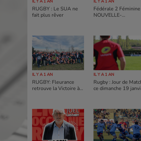
IL Y A 1 AN
IL Y A 1 AN
RUGBY : Le SUA ne
Fédérale 2 Féminine
fait plus rêver
NOUVELLE-
AQUITAINE Demi-
Finale Ras Rugby
Feminin de Garonne
RC Gradignan
IL Y A 1 AN
IL Y A 1 AN
RUGBY: Fleurance
Rugby : Jour de Matc
retrouve la Victoire à
ce dimanche 19 janvi
Valence d'Agen
2025