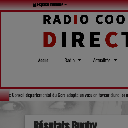
Espace membre
Accueil
Radio
Actualités
lle tout l’été
Solidarité : Le Conseil départemental du Gers adopt
Résutats Rugby