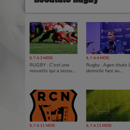
IL Y A 3 MOIS
IL Y A 4 MOIS
RUGBY : C'est une
Rugby : Agen chute 
nouvelle qui a secoué
domicile face au
le paysage du rugby
Leader
bigourdan
IL Y A 11 MOIS
IL Y A 11 MOIS