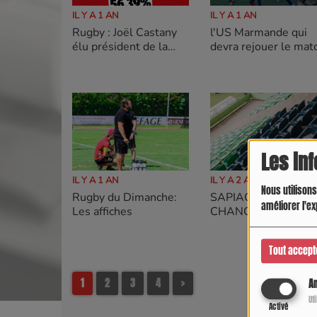
IL Y A 1 AN
IL Y A 1 AN
Rugby : Joël Castany
l'US Marmande qui
élu président de la
devra rejouer le mat
Ligue Occitanie de
contre Arcachon
Rugby pour un mandat
de 4 ans
Les in
IL Y A 1 AN
IL Y A 2 ANS
Nous utilisons
Rugby du Dimanche:
SAPIAC :
améliorer l'ex
Les affiches
CHANGEMENTS À 
TÊTE DU STAFF
SPORTIF
Tout accept
1
2
3
4
>
An
Ut
Activé