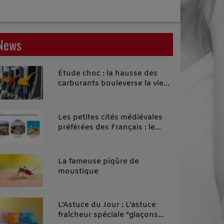
News
Étude choc : la hausse des
carburants bouleverse la vie
quotidienne des habitants des
territoires ruraux
Les petites cités médiévales
préférées des Français : le
classement 2026 qui remonte
le temps
La fameuse piqûre de
moustique
L'Astuce du Jour : L'astuce
fraîcheur spéciale "glaçons