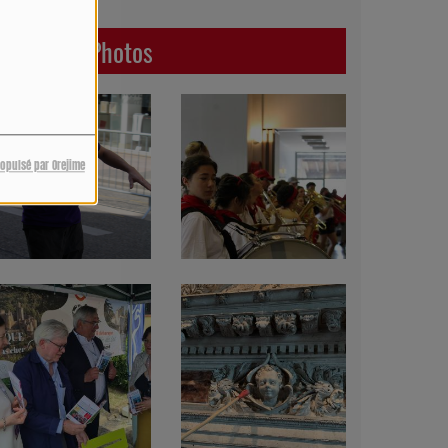
Dernières Photos
ropulsé par Orejime