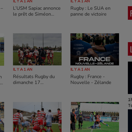
IL Y A 1 AN
IL Y A 1 AN
 –
L’USM Sapiac annonce
Rugby : Le SUA en
le prêt de Siméon
panne de victoire
SOENEN jusqu’à la fin
de saison au SC Albi
IL Y A 1 AN
IL Y A 1 AN
Résultats Rugby du
Rugby : France -
h
dimanche 17
Nouvelle - Zélande
er
novembre 2024
Art of Mixing Series
1h
Proposée par Jean
T
Anza