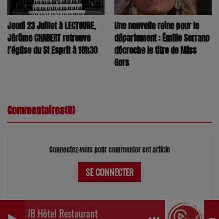
Jeudi 23 Juillet à LECTOURE,
Une nouvelle reine pour le
Jérôme CHABERT retrouve
département : Émilie Serrano
l’église du St Esprit à 18h30
décroche le titre de Miss
Gers
Commentaires(0)
Connectez-vous pour commenter cet article
SE CONNECTER
PUB Hôtel Restaurant Henri IV EAUZE