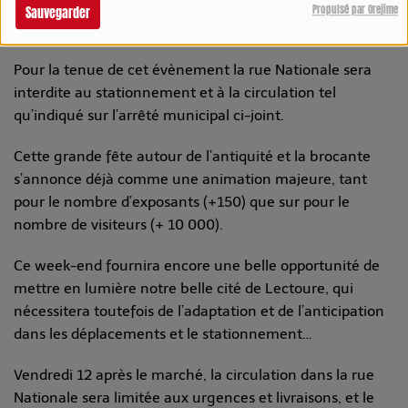
propose une nouvelle manifestation les 13 & 14
Propulsé par Orejime
Sauvegarder
Septembre 2025 : « Les Brocs en Fête ».
Pour la tenue de cet évènement la rue Nationale sera
interdite au stationnement et à la circulation tel
qu’indiqué sur l’arrêté municipal ci-joint.
Cette grande fête autour de l’antiquité et la brocante
s’annonce déjà comme une animation majeure, tant
pour le nombre d’exposants (+150) que sur pour le
nombre de visiteurs (+ 10 000).
Ce week-end fournira encore une belle opportunité de
mettre en lumière notre belle cité de Lectoure, qui
nécessitera toutefois de l’adaptation et de l’anticipation
dans les déplacements et le stationnement…
Vendredi 12 après le marché, la circulation dans la rue
Nationale sera limitée aux urgences et livraisons, et le