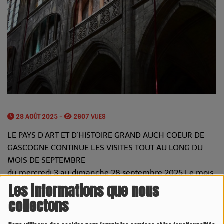
28 AOÛT 2025 -
2607 VUES
LE PAYS D’ART ET D’HISTOIRE GRAND AUCH COEUR DE
GASCOGNE CONTINUE LES VISITES TOUT AU LONG DU
MOIS DE SEPTEMBRE
du mercredi 3 au dimanche 28 septembre 2025 Le mois
de septembre est encore l’occasion de découvrir le
Les informations que nous
patrimoine local sur le territoire du Grand Auch Coeur de
collectons
Gascogne.
FOCUS SUR... LA VISITE INCONTOURNABLE LA