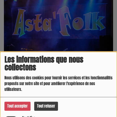
Les informations que nous
collectons
20 JUILLET 2025 -
3779 VUES
Nous utilisons des cookies pour fournir les services et les fonctionnalités
proposés sur notre site et pour améliorer l'expérience de nos
Le festival Asta'Folk se déroule dans le village d'Astaffort,
utilisateurs.
près d'Agen, aux abords de la Gascogne. Il met en avant
les danses, musiques et chansons de la région
Tout accepter
Tout refuser
d'Aquitaine, mais aussi d'autres régions. Pendant trois
jours, les festivaliers profitent de bals, de spectacles, de