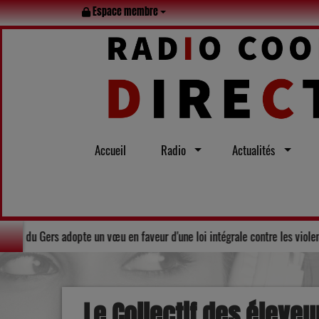
Espace membre
Accueil
Radio
Actualités
t l’été
Solidarité : Le Conseil départemental du Gers adopte un v
Le Collectif des éleveu