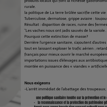
produits locaux qui font la richesse gastronomiq
rurale.
la politique de La terre brûlée sacrifie cette vi
Tuberculose, dermatose, grippe aviaire : toujour
Résultat : disparition de races, ruine des ferm
"Les vaches nous ont jadis sauvés de la variole
Pourquoi cette extinction de masse?
Derrière l'urgence sanitaire, s'ajoutent d'autre
tout en laissant exploser le trafic aérien ; reta
français pour mieux ouvrir le marché européen a
importations issues d'élevages aux antibiotiques
montée en puissance des « viandes » artificiell
Nous exigeons
-L'arrêt immédiat de l'abattage des troupeaux;
une politique sanitaire fondée sur la prévention et l
- la reconnaissance et la protection du patrimoine gén