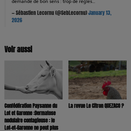
demande de bon sens : trop de règles…
— Sébastien Lecornu (@SebLecornu)
January 13,
2026
Voir aussi
Confédération Paysanne du
La revue Le Citron QUEZACO ?
Lot et Garonne :Dermatose
nodulaire contagieuse : le
Lot-et-Garonne ne peut plus