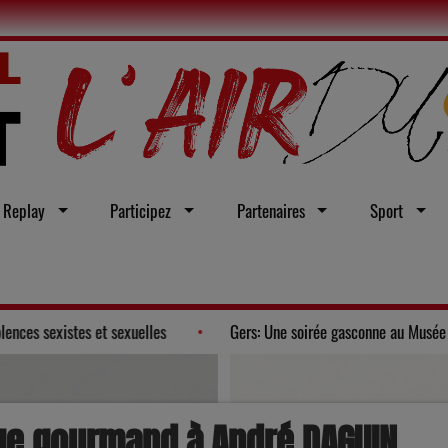
Replay
Participez
Partenaires
Sport
œu en faveur d'une loi intégrale contre les violences sexistes et sexuelles
ge gourmand à André DAGUIN