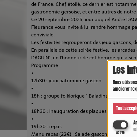
de France. Chef étoilé, ce dernier est notamm
gastronomie gersoise, et entre autres de notr
Ce 20 septembre 2025, jour auquel André DAGUIN
Fleurance vous invite à lui rendre hommage par
conviviale.
Les festivités regrouperont des jeux gascons, d
En parallèle de cette soirée festive, les arcades
DAGUIN", en l'honneur de cet homme qui a si bie
Programme :
Les in
•
17h30 : jeux patrimoine gascon
Nous utilisons
•
améliorer l'ex
18h : groupe folklorique " Baladins Gersois "
•
Tout accept
18h30 : inauguration des plaques "Couverts A
•
An
19h30 : repas
Ut
Activé
Menu repas (22€) : Salade gasconne / Magret gr