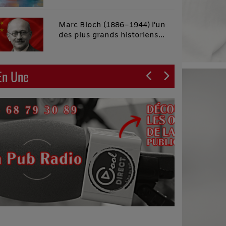
malins"
Marc Bloch (1886–1944) l'un
des plus grands historiens
français du XXe siècle
En Une