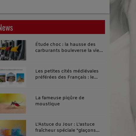
News
Étude choc : la hausse des
carburants bouleverse la vie
quotidienne des habitants des
territoires ruraux
Les petites cités médiévales
préférées des Français : le
classement 2026 qui remonte
le temps
La fameuse piqûre de
moustique
L'Astuce du Jour : L'astuce
fraîcheur spéciale "glaçons