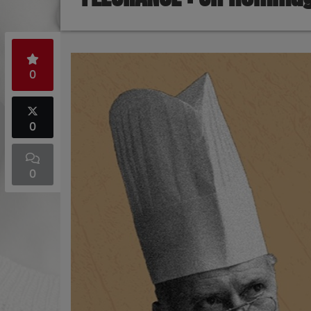
0
0
0