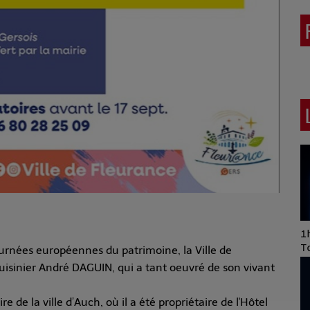
Art of Mixing Series
1h
Proposée par Jean
T
urnées européennes du patrimoine, la Ville de
Anza
sinier André DAGUIN, qui a tant oeuvré de son vivant
 de la ville d’Auch, où il a été propriétaire de l'Hôtel