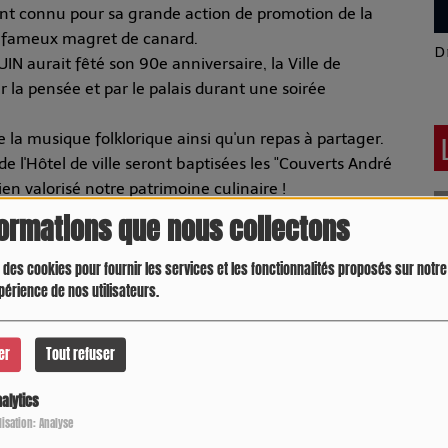
ent connu pour sa grande action de promotion de la
e fameux magret de canard.
Latino América
D
 aurait fêté son 90e anniversaire, la Ville de
 la pensée et par le palais durant une soirée
e la musique folklorique ainsi qu'un repas à partager.
 de l'Hôtel de ville seront baptisées les "Couverts André
n valorisé notre patrimoine culinaire !
formations que nous collectons
 des cookies pour fournir les services et les fonctionnalités proposés sur notre 
périence de nos utilisateurs.
er
Tout refuser
ndré DAGUIN"
alytics
Crespo Christine
J
P
ilisation: Analyse
illé sauce foie gras, frites / Fromage / Croustade