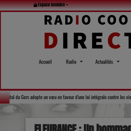
Espace membre
Accueil
Radio
Actualités
t l’été
Solidarité : Le Conseil départemental du Gers adopte un v
FLEURANCE : Un homma