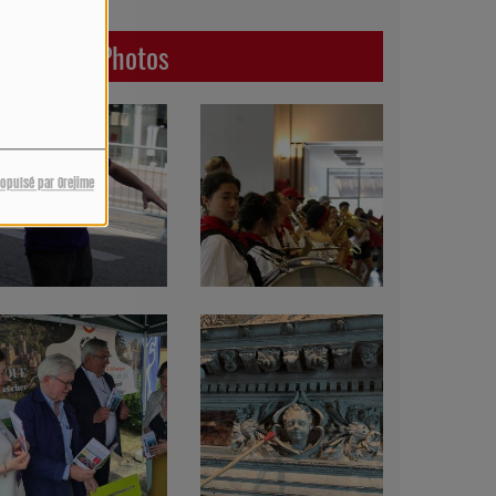
Dernières Photos
ropulsé par Orejime