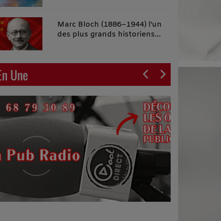
malins"
Marc Bloch (1886–1944) l'un
des plus grands historiens
français du XXe siècle
En Une