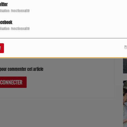
itter
ilisation: Fonctionnalité
Des propos racistes tels que "Ferme ta gueule sale
noire" et "gros singe" ont été proférés contre une
acebook
joueuse de basket de GrandFonds
ilisation: Fonctionnalité
P
r
pour commenter cet article
 CONNECTER