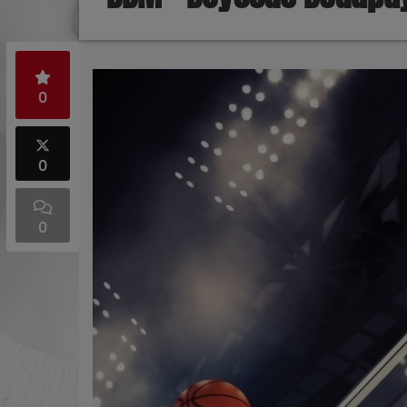
0
0
0