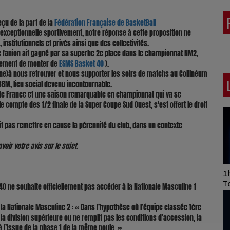
çu de la part de la
Fédération Française de BasketBall
 exceptionnelle sportivement, notre réponse à cette proposition ne
nstitutionnels et privés ainsi que des collectivités.
e fanion ait gagné par sa superbe 2e place dans le championnat NM2,
ncement de monter de
ESMS Basket 40
).
)à nous retrouver et nous supporter les soirs de matchs au Collinéum
 BBM, lieu social devenu incontournable.
 de France et une saison remarquable en championnat qui va se
 compte des 1/2 finale de la Super Coupe Sud Ouest, s'est offert le droit
oit pas remettre en cause la pérennité du club, dans un contexte
oir votre avis sur le sujet.
Art of Mixing Series
1h
Proposée par Jean
T
0 ne souhaite officiellement pas accéder à la Nationale Masculine 1
Anza
 la Nationale Masculine 2 : « Dans l’hypothèse où l’équipe classée 1ère
la division supérieure ou ne remplit pas les conditions d’accession, la
 l’issue de la phase 1 de la même poule. »