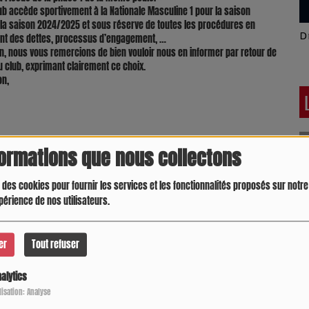
club accède sportivement à la Nationale Masculine 1 pour la saison
la saison 2024/2025 et sous réserve de toutes les procédures en
Latino América
D
ent des dettes, processus d’engagement, …
ion, nous vous remercions de bien vouloir nous en informer par retour de
u club, exprimant clairement ce choix.
on,
formations que nous collectons
 des cookies pour fournir les services et les fonctionnalités proposés sur notre 
périence de nos utilisateurs.
er
Tout refuser
alytics
Crespo Christine
J
P
ilisation: Analyse