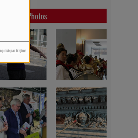
Dernières Photos
ropulsé par Orejime