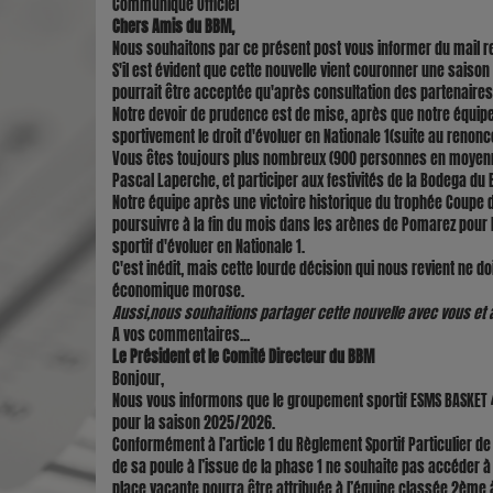
Communiqué Officiel
Chers Amis du BBM,
Nous souhaitons par ce présent post vous informer du mail re
S'il
est évident que cette nouvelle vient couronner une saison
pourrait être acceptée qu'après consultation des partenaires, i
Notre devoir de prudence est de mise, après que notre équip
sportivement le droit d'évoluer en Nationale 1(suite au reno
Vous êtes toujours plus nombreux (900 personnes en moyenne
Pascal Laperche, et participer aux festivités de la Bodega du
Notre équipe après une victoire historique du trophée Coupe
poursuivre à la fin du mois dans les arènes de Pomarez pour le
sportif d'évoluer en Nationale 1.
C'est inédit, mais cette lourde décision qui nous revient ne d
économique morose.
Aussi,nous souhaitions partager cette nouvelle avec vous et av
A vos commentaires...
Le Président et le Comité Directeur du BBM
Bonjour,
Nous vous informons que le groupement sportif ESMS BASKET 4
pour la saison 2025/2026.
Conformément à l’article 1 du Règlement Sportif Particulier de
de sa poule à l’issue de la phase 1 ne souhaite pas accéder à 
place vacante pourra être attribuée à l’équipe classée 2ème à