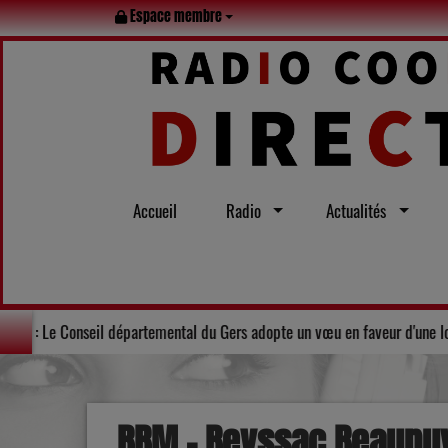
Espace membre
Accueil
Radio
Actualités
n famille tout l’été
Solidarité : Le Conseil départemental du Gers
BBM - Beyssac Beaupuy