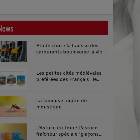
News
Étude choc : la hausse des
carburants bouleverse la vie
quotidienne des habitants des
territoires ruraux
Les petites cités médiévales
préférées des Français : le
classement 2026 qui remonte
le temps
La fameuse piqûre de
moustique
L'Astuce du Jour : L'astuce
fraîcheur spéciale "glaçons