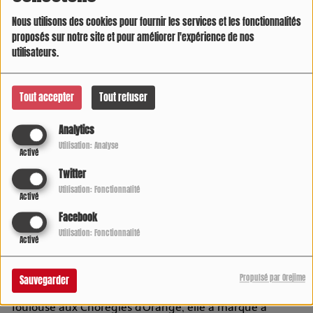
Nous utilisons des cookies pour fournir les services et les fonctionnalités
proposés sur notre site et pour améliorer l'expérience de nos
utilisateurs.
Tout accepter
Tout refuser
Analytics
Utilisation: Analyse
Activé
Twitter
Utilisation: Fonctionnalité
Activé
Facebook
Utilisation: Fonctionnalité
Activé
Mezzo-soprano au timbre ambré inégalable, Béatrice
Uria-Monzon nous a quittés ce samedi 19 juillet 2025.
Propulsé par Orejime
Sauvegarder
Elle avait 61 ans. De Paris à New-York, de Vienne à
Toulouse aux Chorégies d'Orange, elle a marqué à