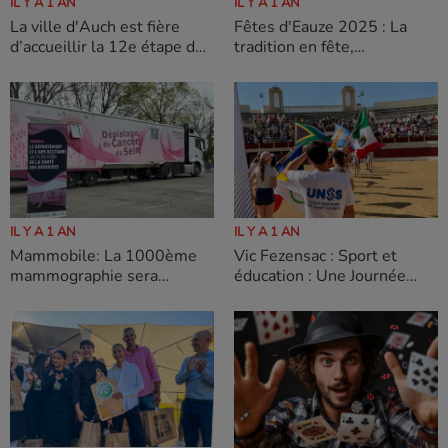
IL Y A 1 AN
IL Y A 1 AN
La ville d'Auch est fière
Fêtes d'Eauze 2025 : La
d’accueillir la 12e étape du
tradition en fête,
Tour de France 2025 !
l'Armagnac au cœur !
IL Y A 1 AN
IL Y A 1 AN
Mammobile: La 1000ème
Vic Fezensac : Sport et
mammographie sera
éducation : Une Journée
réalisée ce 23 juin à
Olympique pour 570 élèves
Marsolan
gersois