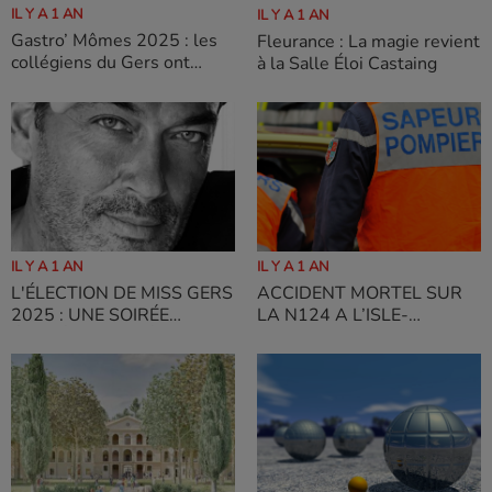
IL Y A 1 AN
IL Y A 1 AN
Gastro’ Mômes 2025 : les
Fleurance : La magie revient
collégiens du Gers ont
à la Salle Éloi Castaing
relevé le défi culinaire !
IL Y A 1 AN
IL Y A 1 AN
L'ÉLECTION DE MISS GERS
ACCIDENT MORTEL SUR
2025 : UNE SOIRÉE
LA N124 A L’ISLE-
ÉTOILÉE AVEC CÉLINE
JOURDAIN : LE
AVIANI ET DAVIDPROUX
DEPARTEMENT REAGIT