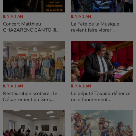
IL Y A 1 AN
IL Y A 1 AN
La Fête de la Musique
Concert Matthieu
revient faire vibrer
CHAZARENC CANTO III
Fleurance ! 2025
Vendredi 6 juin 2025 Au
cinéma Théâtre d'Eauze à
21h
IL Y A 1 AN
IL Y A 1 AN
Restauration scolaire : le
Le député Taupiac dénonce
Département du Gers
un effondrement
accueille une délégation de
dramatique de la psychiatrie
la Dordogne pour un
dans le Gers.
échange d’expertise