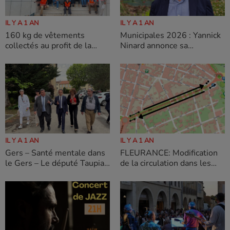
IL Y A 1 AN
IL Y A 1 AN
160 kg de vêtements
Municipales 2026 : Yannick
collectés au profit de la
Ninard annonce sa
Croix-Rouge grâce à
candidature à L’Isle-Jourdain
l’engagement de Groupama
L’Isle-Jourdain, le 04 juin
d’Oc
2025
IL Y A 1 AN
IL Y A 1 AN
Gers – Santé mentale dans
FLEURANCE: Modification
le Gers – Le député Taupiac
de la circulation dans les
salue « une première
contre-allées Aristide
réponse » mais reste
Briand
vigilant