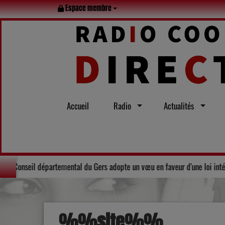
Espace membre
Accueil
Radio
Actualités
Solidarité : Le Conseil départemental du Gers adopte un vœu en f
%%site%%