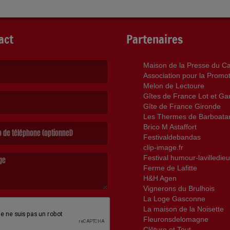
act
Partenaires
Maison de la Presse du C
Association pour la Promo
Melon de Lectoure
t obligatoire. )
Gîtes de France Lot et G
Gîte de France Gironde
Les Thermes de Barboata
st obligatoire. )
Brico M Astaffort
Festivaldebandas
clip-image.fr
Festival humour-lavilledieu
Ferme de Lafitte
H&H Agen
Vignerons du Brulhois
ge est obligatoire. )
La Loge Gasconne
La maison de la Noisette
Fleuronsdelomagne
Clôture et Tout