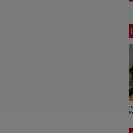
Crespo Christine
J
P