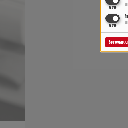
Ut
Activé
F
Ut
Activé
Sauvegarde