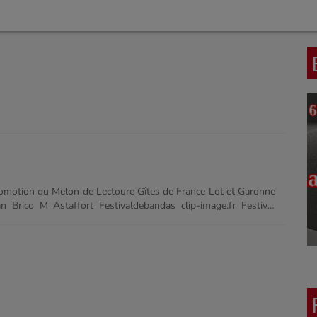
romotion du Melon de Lectoure Gîtes de France Lot et Garonne
Brico M Astaffort Festivaldebandas clip-image.fr Festival
ignerons du Brulhois Cinémas CGR Agen Vignerons de Buzet
ue AstaFolk-Astaffort Évasion Sud-Ouest Chrono47 Tourisme
Lot-et-Garonne Surveillance AN Floc de Gascogne Guidon en Agenais Confiseries du Verdier ......