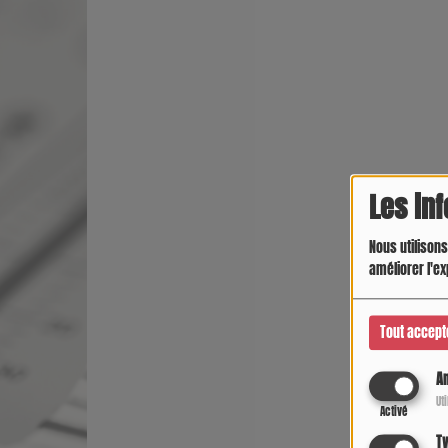
Les in
Nous utilisons
améliorer l'ex
Tout accept
An
Ut
Activé
Tw