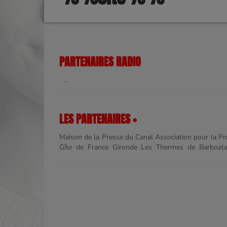
PARTENAIRES RADIO
...
LES PARTENAIRES +
Maison de la Presse du Canal Association pour la P
Gîte de France Gironde Les Thermes de Barboatan 
humour-lavilledieu Ferme de Lafitte H&H Agen V
Fleuronsdelomagne La Jolie Môme Guitare acoustiq