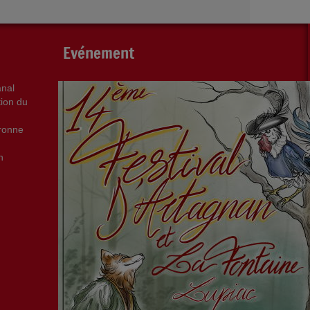
Evénement
anal
tion du
aronne
n