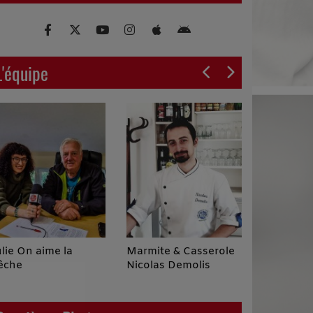
L'équipe
ulie On aime la
Marmite & Casserole
La Paren
êche
Nicolas Demolis
Enchanté
Céline