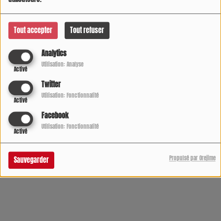
Météo Périgueux
©
M6météo
Tout accepter
Tout refuser
Analytics
Utilisation: Analyse
Activé
Twitter
Utilisation: Fonctionnalité
Activé
Facebook
Utilisation: Fonctionnalité
Activé
Propulsé par Orejime
Sauvegarder