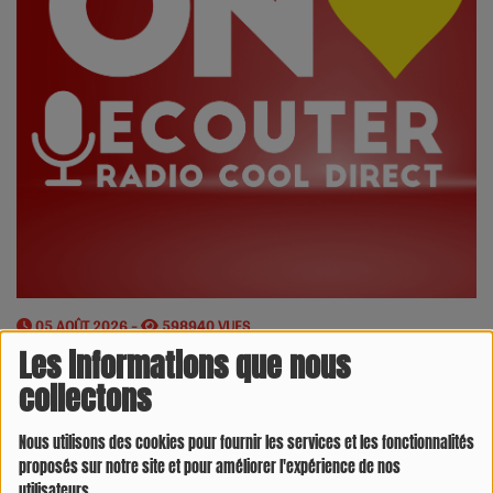
05 AOÛT 2026 -
598940 VUES
Les informations que nous
Écouter le podcast
Télécharger le podcast
collectons
Météo Sérignac-sur-Garonne
©
M6météo
Météo Auch
©
M6météo
Nous utilisons des cookies pour fournir les services et les fonctionnalités
Météo Montauban
©
M6météo
proposés sur notre site et pour améliorer l'expérience de nos
Météo Agen
©
M6météo
utilisateurs.