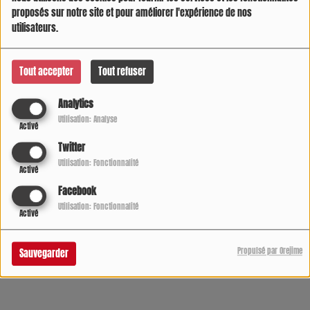
proposés sur notre site et pour améliorer l'expérience de nos
utilisateurs.
Tout accepter
Tout refuser
Analytics
Utilisation: Analyse
Activé
Twitter
Utilisation: Fonctionnalité
Activé
Facebook
05 AOÛT 2026 -
666659 VUES
Utilisation: Fonctionnalité
Activé
Écouter le podcast
Télécharger le podcast
Propulsé par Orejime
Sauvegarder
L'infos sur radio COOL DIRECT de 7h à 21h