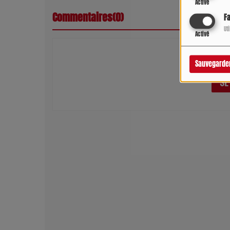
Activé
Commentaires(0)
F
Ut
Activé
Connectez-vous 
Sauvegarde
SE