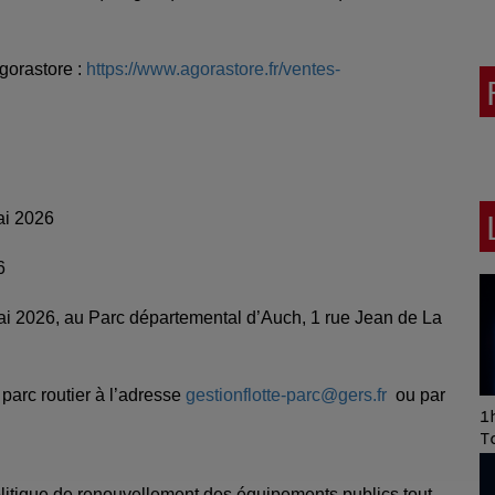
gorastore :
https://www.agorastore.fr/ventes-
mai 2026
6
 mai 2026, au Parc départemental d’Auch, 1 rue Jean de La
parc routier à l’adresse
gestionflotte-parc@gers.fr
ou par
Art of Mixing Series
1h
Proposée par Jean
T
Anza
politique de renouvellement des équipements publics tout