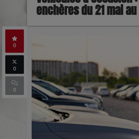
enchères du 21 mai au 
0
0
0