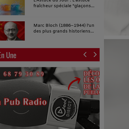
L'Astuce du Jour : L'astuce
fraîcheur spéciale "glaçons
malins"
Marc Bloch (1886–1944) l'un
des plus grands historiens
français du XXe siècle
En Une