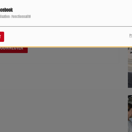
P
acebook
ilisation: Fonctionnalité
pour commenter cet article
P
r
 CONNECTER