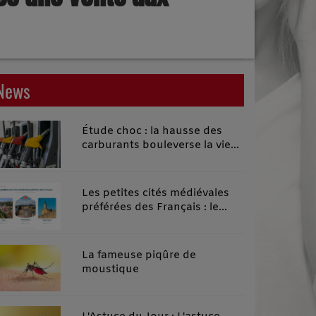
News
Étude choc : la hausse des
carburants bouleverse la vie
quotidienne des habitants des
territoires ruraux
Les petites cités médiévales
préférées des Français : le
classement 2026 qui remonte
le temps
La fameuse piqûre de
moustique