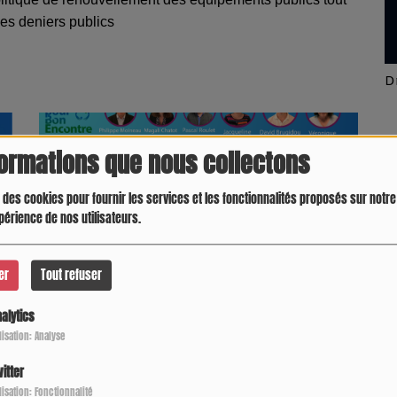
des deniers publics
Latino América
D
formations que nous collectons
 des cookies pour fournir les services et les fonctionnalités proposés sur notre 
périence de nos utilisateurs.
er
Tout refuser
alytics
ilisation: Analyse
Elections Municipales : La liste Unis Pour Bon
Encontre, dévoilée
itter
Crespo Christine
J
ilisation: Fonctionnalité