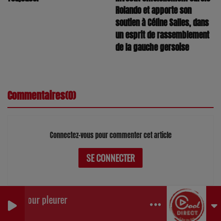
Rolando et apporte son
soutien à Céline Salles, dans
un esprit de rassemblement
de la gauche gersoise
Commentaires(0)
Connectez-vous pour commenter cet article
SE CONNECTER
ux pour pleurer
0
0
0